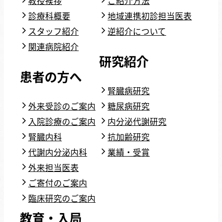
教授挨拶
ご紹介方法
診療科概要
地域連携初診担当医表
スタッフ紹介
逆紹介について
関連病院紹介
研究紹介
患者の方へ
腎臓病研究
外来受診のご案内
糖尿病研究
入院診療のご案内
内分泌代謝研究
腎臓内科
抗加齢研究
代謝内分泌内科
業績・受賞
外来担当医表
ご寄付のご案内
臨床研究のご案内
教育・入局