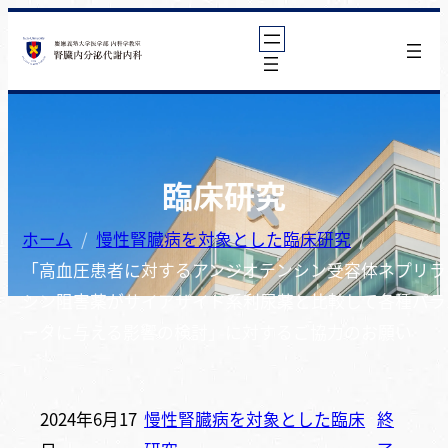
臨床研究
ホーム
慢性腎臓病を対象とした臨床研究
「高血圧患者に対するアンジオテンシン受容体ネプリラ
シン阻害薬がサイアザイド系利尿薬と比較して各種パラ
ータに与える影響の検討」に対するご協力のお願い
2024年6月17
慢性腎臓病を対象とした臨床
終