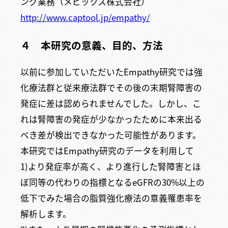
ング業務（メビックス株式会社）
http://www.captool.jp/empathy/
４ 本研究の意義、目的、方法
以前に参加していただいたEmpathy研究では強
化療法群と従来療法群でその後の末期腎障害の
発症に差は認められませんでした。しかし、こ
れは腎障害の発症が少なかったために本来出る
べき差が検出できなかった可能性があります。
本研究ではEmpathy研究のデータを利用して
1)より発症率が高く、より進行した腎障害とほ
ぼ同等の代わりの指標となるeGFRの30%以上の
低下でみた場合の脂質強化療法の意義罹患率を
解析します。