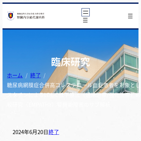
臨床研究
ホーム
終了
糖尿病網膜症合併高コレステロール血症患者を対象とし
スタチンによるLDL-C低下療法（通常治療/強化治療）
較研究（EMPATHY）腎機能障害のサブ解析
2024年6月20日
終了