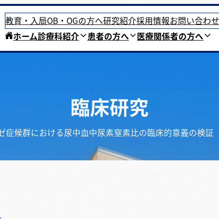
教育・入局
OB・OGの方へ
研究紹介
採用情報
お問い合わ
ホーム
診療科紹介
患者の方へ
医療関係者の方へ
臨床研究
ゼ症候群における尿中血中尿素窒素比の臨床的意義の検証