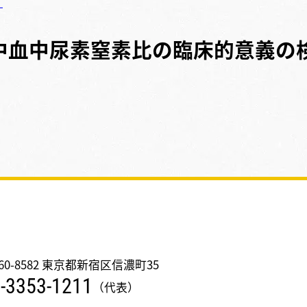
了
中血中尿素窒素比の臨床的意義の
60-8582 東京都新宿区信濃町35
-3353-1211
（代表）