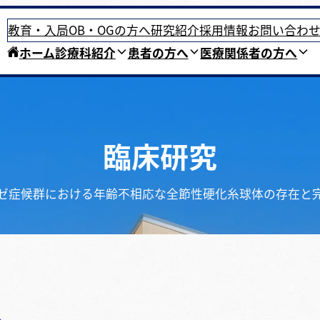
教育・入局
OB・OGの方へ
研究紹介
採用情報
お問い合わ
ホーム
診療科紹介
患者の方へ
医療関係者の方へ
臨床研究
ゼ症候群における年齢不相応な全節性硬化糸球体の存在と