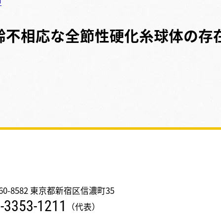
中
齢不相応な全節性硬化糸球体の存
60-8582 東京都新宿区信濃町35
-3353-1211
（代表）