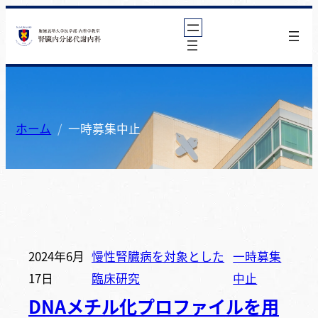
内
容
を
ス
キ
ッ
ホーム
一時募集中止
プ
2024年6月
慢性腎臓病を対象とした
一時募集
17日
臨床研究
中止
DNAメチル化プロファイルを用