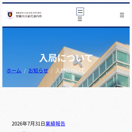
内
容
を
ス
キ
ッ
入局について
プ
ホーム
お知らせ
入局について
2026年7月31日
業績報告